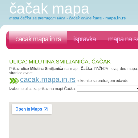
čačak mapa
mapa čačka sa pretragom ulica - čačak online karta
-
mapa.in.rs
cacak.mapa.in.rs
ispravka
mapa na sa
ULICA: MILUTINA SMILJANIĆA, ČAČAK
Prikaz ulice
Milutina Smiljanića
na mapi.
Čačka
. PAŽNJA - ovaj deo mapa.in
stranice ovde:
cacak.mapa.in.rs
. « krenite sa pretragom odavde
Izaberite ulicu za prikaz na mapi Čačka: