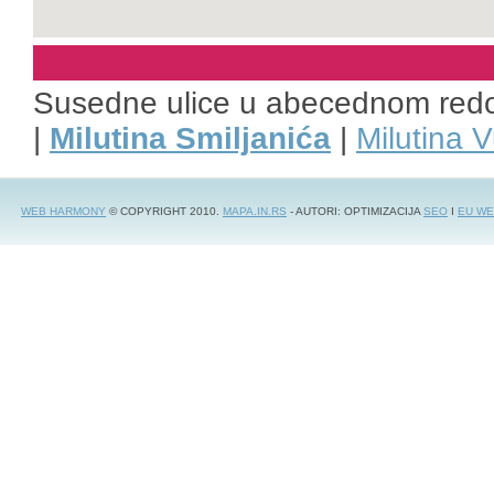
Susedne ulice u abecednom red
|
Milutina Smiljanića
|
Milutina V
WEB HARMONY
© COPYRIGHT 2010.
MAPA.IN.RS
- AUTORI: OPTIMIZACIJA
SEO
I
EU WE