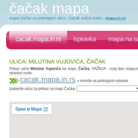
čačak mapa
mapa čačka sa pretragom ulica - čačak online karta
-
mapa.in.rs
cacak.mapa.in.rs
ispravka
mapa na sa
ULICA: MILUTINA VUJOVIĆA, ČAČAK
Prikaz ulice
Milutina Vujovića
na mapi.
Čačka
. PAŽNJA - ovaj deo mapa.in.
stranice ovde:
cacak.mapa.in.rs
. « krenite sa pretragom odavde
Izaberite ulicu za prikaz na mapi Čačka: