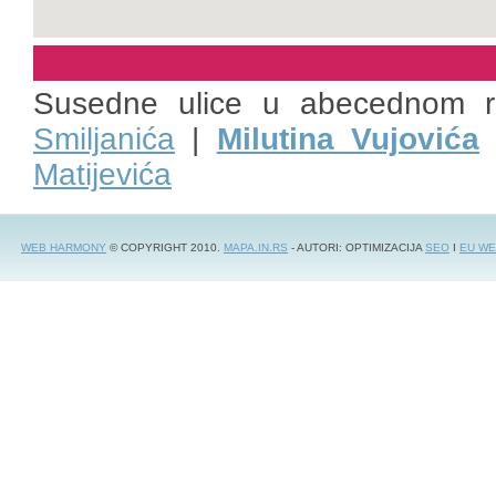
Susedne ulice u abecednom 
Smiljanića
|
Milutina Vujovića
Matijevića
WEB HARMONY
© COPYRIGHT 2010.
MAPA.IN.RS
- AUTORI: OPTIMIZACIJA
SEO
I
EU WE