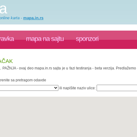
a
nline karta
-
mapa.in.rs
ravka
mapa na sajtu
sponzori
ČAČAK
a
. PAŽNJA - ovaj deo mapa.in.rs sajta je u fazi testiranja - beta verzija. Predlažem
 krenite sa pretragom odavde
ili napišite naziv ulice: