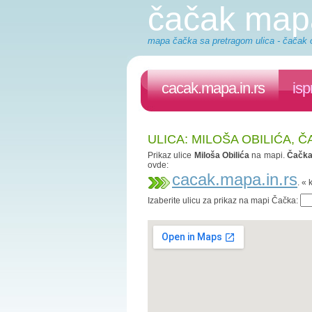
čačak map
mapa čačka sa pretragom ulica - čačak o
cacak.mapa.in.rs
isp
ULICA: MILOŠA OBILIĆA, 
Prikaz ulice
Miloša Obilića
na mapi.
Čačk
ovde:
cacak.mapa.in.rs
. «
Izaberite ulicu za prikaz na mapi Čačka: