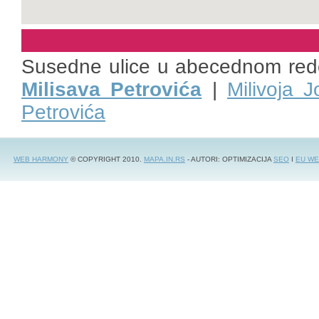
Susedne ulice u abecednom red
Milisava Petrovića
|
Milivoja 
Petrovića
WEB HARMONY
© COPYRIGHT 2010.
MAPA.IN.RS
- AUTORI: OPTIMIZACIJA
SEO
I
EU WE