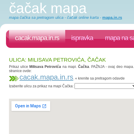
čačak mapa
mapa čačka sa pretragom ulica - čačak online karta
-
mapa.in.rs
cacak.mapa.in.rs
ispravka
mapa na sa
ULICA: MILISAVA PETROVIĆA, ČAČAK
Prikaz ulice
Milisava Petrovića
na mapi.
Čačka
. PAŽNJA - ovaj deo mapa.in
stranice ovde:
cacak.mapa.in.rs
. « krenite sa pretragom odavde
Izaberite ulicu za prikaz na mapi Čačka: