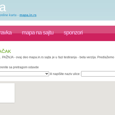
a
nline karta
-
mapa.in.rs
ravka
mapa na sajtu
sponzori
ČAČAK
a
. PAŽNJA - ovaj deo mapa.in.rs sajta je u fazi testiranja - beta verzija. Predlažem
 krenite sa pretragom odavde
ili napišite naziv ulice: