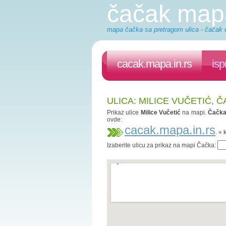
čačak map
mapa čačka sa pretragom ulica - čačak o
cacak.mapa.in.rs
isp
ULICA: MILICE VUČETIĆ, 
Prikaz ulice
Milice Vučetić
na mapi.
Čačk
ovde:
cacak.mapa.in.rs
. «
Izaberite ulicu za prikaz na mapi Čačka: