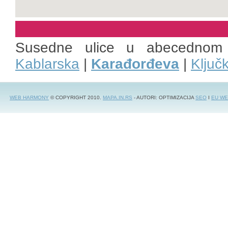
Susedne ulice u abecednom
Kablarska
|
Karađorđeva
|
Ključ
WEB HARMONY
© COPYRIGHT 2010.
MAPA.IN.RS
- AUTORI: OPTIMIZACIJA
SEO
I
EU WE