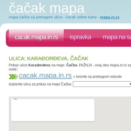
čačak mapa
mapa čačka sa pretragom ulica - čačak online karta
-
mapa.in.rs
cacak.mapa.in.rs
ispravka
mapa na sa
ULICA: KARAĐORĐEVA, ČAČAK
Prikaz ulice
Karađorđeva
na mapi.
Čačka
. PAŽNJA - ovaj deo mapa.in.rs saj
ovde:
cacak.mapa.in.rs
. « krenite sa pretragom odavde
Izaberite ulicu za prikaz na mapi Čačka: