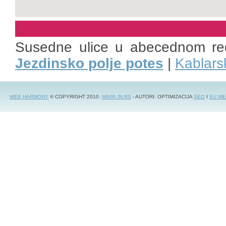
Susedne ulice u abecednom re
Jezdinsko polje potes
|
Kablars
WEB HARMONY
© COPYRIGHT 2010.
MAPA.IN.RS
- AUTORI: OPTIMIZACIJA
SEO
I
EU WE