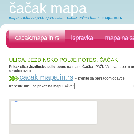
čačak mapa
mapa čačka sa pretragom ulica - čačak online karta
-
mapa.in.rs
cacak.mapa.in.rs
ispravka
mapa na sa
ULICA: JEZDINSKO POLJE POTES, ČAČAK
Prikaz ulice
Jezdinsko polje potes
na mapi.
Čačka
. PAŽNJA - ovaj deo mapa.
stranice ovde:
cacak.mapa.in.rs
. « krenite sa pretragom odavde
Izaberite ulicu za prikaz na mapi Čačka: