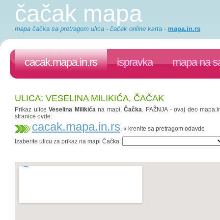
čačak mapa
mapa čačka sa pretragom ulica - čačak online karta
-
mapa.in.rs
cacak.mapa.in.rs
ispravka
mapa na sa
ULICA: VESELINA MILIKIĆA, ČAČAK
Prikaz ulice
Veselina Milikića
na mapi.
Čačka
. PAŽNJA - ovaj deo mapa.in.
stranice ovde:
cacak.mapa.in.rs
. « krenite sa pretragom odavde
Izaberite ulicu za prikaz na mapi Čačka: