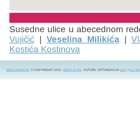
Susedne ulice u abecednom red
Vujičić
|
Veselina Milikića
|
Vl
Kostića Kostinova
WEB HARMONY
© COPYRIGHT 2010.
MAPA.IN.RS
- AUTORI: OPTIMIZACIJA
SEO
I
EU WE