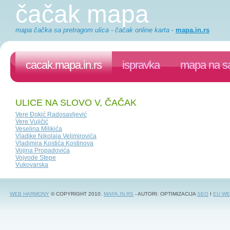
čačak mapa
mapa čačka sa pretragom ulica - čačak online karta
-
mapa.in.rs
cacak.mapa.in.rs
ispravka
mapa na sa
ULICE NA SLOVO V, ČAČAK
Vere Đokić Radosavljević
Vere Vujičić
Veselina Milikića
Vladike Nikolaja Velimirovića
Vladimira Kostića Kostinova
Vojina Propadovića
Vojvode Stepe
Vukovarska
WEB HARMONY
© COPYRIGHT 2010.
MAPA.IN.RS
- AUTORI: OPTIMIZACIJA
SEO
I
EU WE