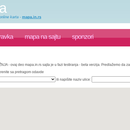
a
nline karta
-
mapa.in.rs
ravka
mapa na sajtu
sponzori
ŽNJA - ovaj deo mapa.in.rs sajta je u fazi testiranja - beta verzija. Predlažemo da 
 krenite sa pretragom odavde
ili napišite naziv ulice: