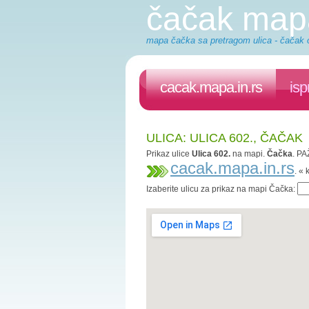
čačak map
mapa čačka sa pretragom ulica - čačak o
cacak.mapa.in.rs
isp
ULICA: ULICA 602., ČAČAK
Prikaz ulice
Ulica 602.
na mapi.
Čačka
. PA
cacak.mapa.in.rs
. «
Izaberite ulicu za prikaz na mapi Čačka: