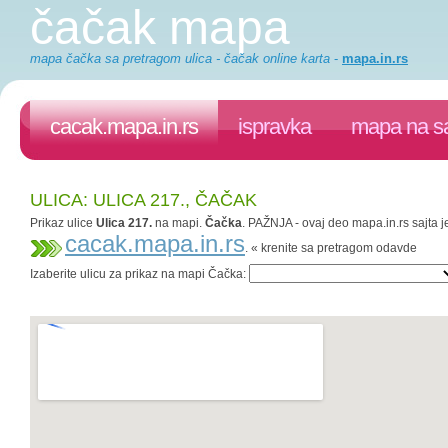
čačak mapa
mapa čačka sa pretragom ulica - čačak online karta
-
mapa.in.rs
cacak.mapa.in.rs
ispravka
mapa na sa
ULICA: ULICA 217., ČAČAK
Prikaz ulice
Ulica 217.
na mapi.
Čačka
. PAŽNJA - ovaj deo mapa.in.rs sajta j
cacak.mapa.in.rs
. « krenite sa pretragom odavde
Izaberite ulicu za prikaz na mapi Čačka: