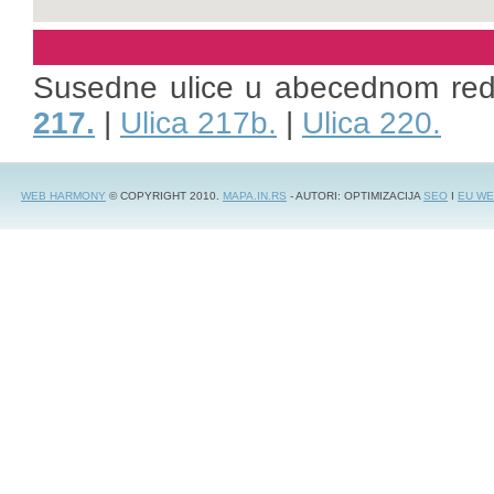
Susedne ulice u abecednom re
217.
|
Ulica 217b.
|
Ulica 220.
WEB HARMONY
© COPYRIGHT 2010.
MAPA.IN.RS
- AUTORI: OPTIMIZACIJA
SEO
I
EU WE