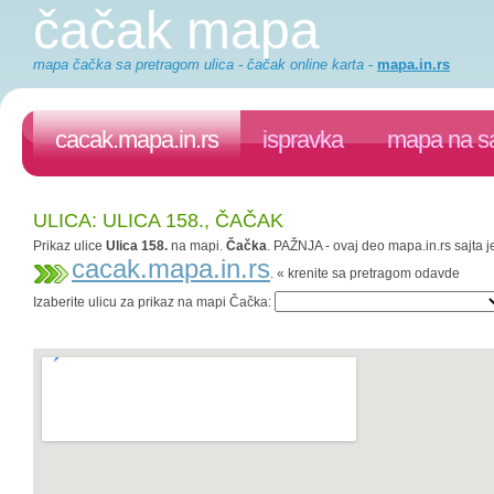
čačak mapa
mapa čačka sa pretragom ulica - čačak online karta
-
mapa.in.rs
cacak.mapa.in.rs
ispravka
mapa na sa
ULICA: ULICA 158., ČAČAK
Prikaz ulice
Ulica 158.
na mapi.
Čačka
. PAŽNJA - ovaj deo mapa.in.rs sajta j
cacak.mapa.in.rs
. « krenite sa pretragom odavde
Izaberite ulicu za prikaz na mapi Čačka: