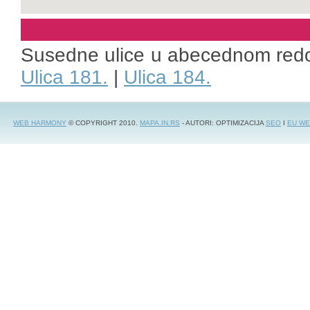
Susedne ulice u abecednom red
Ulica 181.
|
Ulica 184.
WEB HARMONY
© COPYRIGHT 2010.
MAPA.IN.RS
- AUTORI: OPTIMIZACIJA
SEO
I
EU WE