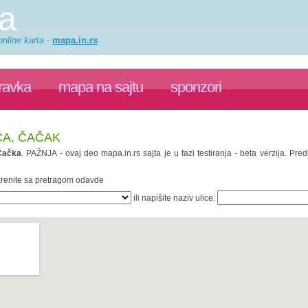
a
nline karta
-
mapa.in.rs
ravka
mapa na sajtu
sponzori
ĆA, ČAČAK
Čačka
. PAŽNJA - ovaj deo mapa.in.rs sajta je u fazi testiranja - beta verzija. P
 krenite sa pretragom odavde
ili napišite naziv ulice: