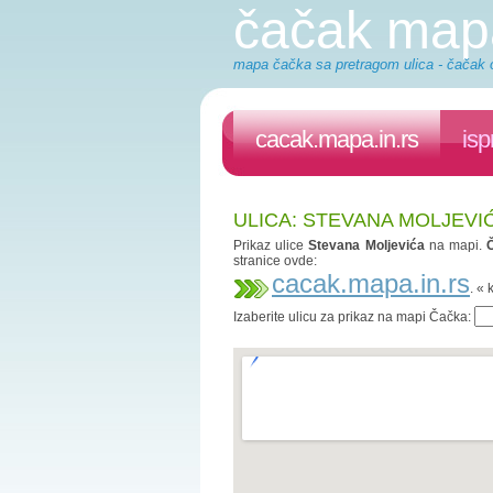
čačak map
mapa čačka sa pretragom ulica - čačak o
cacak.mapa.in.rs
isp
ULICA: STEVANA MOLJEVI
Prikaz ulice
Stevana Moljevića
na mapi.
stranice ovde:
cacak.mapa.in.rs
. «
Izaberite ulicu za prikaz na mapi Čačka: