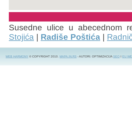
Susedne ulice u abecednom r
Stojića
|
Radiše Poštića
|
Radni
WEB HARMONY
© COPYRIGHT 2010.
MAPA.IN.RS
- AUTORI: OPTIMIZACIJA
SEO
I
EU WE