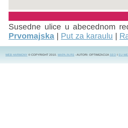
Susedne ulice u abecednom re
Prvomajska
|
Put za karaulu
|
Ra
WEB HARMONY
© COPYRIGHT 2010.
MAPA.IN.RS
- AUTORI: OPTIMIZACIJA
SEO
I
EU WE