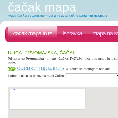
čačak mapa
mapa čačka sa pretragom ulica - čačak online karta
-
mapa.in.rs
cacak.mapa.in.rs
ispravka
mapa na sa
ULICA: PRVOMAJSKA, ČAČAK
Prikaz ulice
Prvomajska
na mapi.
Čačka
. PAŽNJA - ovaj deo mapa.in.rs saj
ovde:
cacak.mapa.in.rs
. « krenite sa pretragom odavde
Izaberite ulicu za prikaz na mapi Čačka: