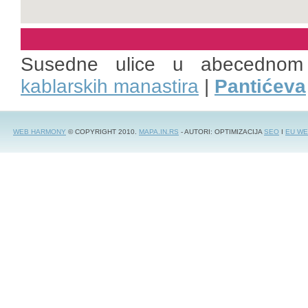
Susedne ulice u abecednom
kablarskih manastira
|
Pantićeva
WEB HARMONY
© COPYRIGHT 2010.
MAPA.IN.RS
- AUTORI: OPTIMIZACIJA
SEO
I
EU WE