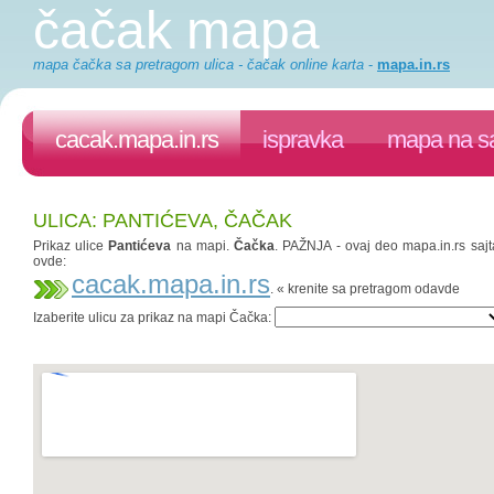
čačak mapa
mapa čačka sa pretragom ulica - čačak online karta
-
mapa.in.rs
cacak.mapa.in.rs
ispravka
mapa na sa
ULICA: PANTIĆEVA, ČAČAK
Prikaz ulice
Pantićeva
na mapi.
Čačka
. PAŽNJA - ovaj deo mapa.in.rs sajta
ovde:
cacak.mapa.in.rs
. « krenite sa pretragom odavde
Izaberite ulicu za prikaz na mapi Čačka: