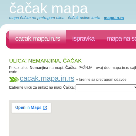
čačak mapa
mapa čačka sa pretragom ulica - čačak online karta
-
mapa.in.rs
cacak.mapa.in.rs
ispravka
mapa na sa
ULICA: NEMANJINA, ČAČAK
Prikaz ulice
Nemanjina
na mapi.
Čačka
. PAŽNJA - ovaj deo mapa.in.rs sajt
ovde:
cacak.mapa.in.rs
. « krenite sa pretragom odavde
Izaberite ulicu za prikaz na mapi Čačka: