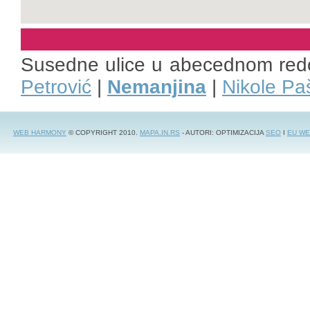
Susedne ulice u abecednom red
Petrović
|
Nemanjina
|
Nikole Pa
WEB HARMONY
© COPYRIGHT 2010.
MAPA.IN.RS
- AUTORI: OPTIMIZACIJA
SEO
I
EU WE