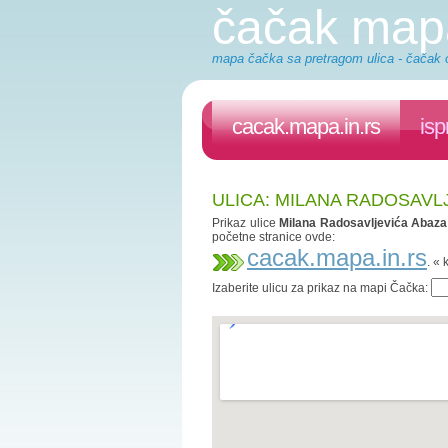
čačak map
mapa čačka sa pretragom ulica - čačak o
cacak.mapa.in.rs
isp
ULICA: MILANA RADOSAVL
Prikaz ulice
Milana Radosavljevića Abaza
početne stranice ovde:
cacak.mapa.in.rs
. «
Izaberite ulicu za prikaz na mapi Čačka: