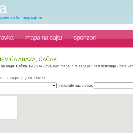
a
nline karta
-
mapa.in.rs
ravka
mapa na sajtu
sponzori
JEVIĆA ABAZA, ČAČAK
na mapi.
Čačka
. PAŽNJA - ovaj deo mapa.in.rs sajta je u fazi testiranja - beta v
 krenite sa pretragom odavde
ili napišite naziv ulice: