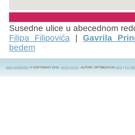
Susedne ulice u abecednom red
Filipa Filipovića
|
Gavrila Prin
bedem
WEB HARMONY
© COPYRIGHT 2010.
MAPA.IN.RS
- AUTORI: OPTIMIZACIJA
SEO
I
EU WE