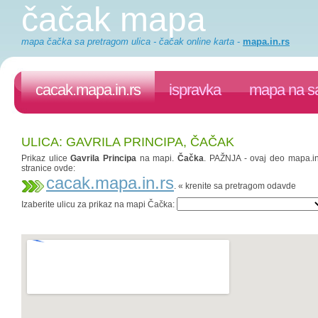
čačak mapa
mapa čačka sa pretragom ulica - čačak online karta
-
mapa.in.rs
cacak.mapa.in.rs
ispravka
mapa na sa
ULICA: GAVRILA PRINCIPA, ČAČAK
Prikaz ulice
Gavrila Principa
na mapi.
Čačka
. PAŽNJA - ovaj deo mapa.in.
stranice ovde:
cacak.mapa.in.rs
. « krenite sa pretragom odavde
Izaberite ulicu za prikaz na mapi Čačka: