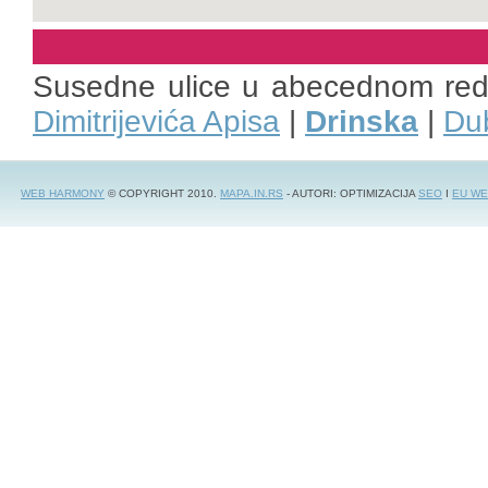
Susedne ulice u abecednom re
Dimitrijevića Apisa
|
Drinska
|
Du
WEB HARMONY
© COPYRIGHT 2010.
MAPA.IN.RS
- AUTORI: OPTIMIZACIJA
SEO
I
EU WE