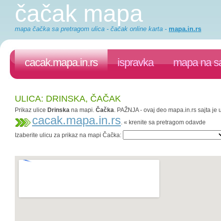
čačak mapa
mapa čačka sa pretragom ulica - čačak online karta
-
mapa.in.rs
cacak.mapa.in.rs
ispravka
mapa na sa
ULICA: DRINSKA, ČAČAK
Prikaz ulice
Drinska
na mapi.
Čačka
. PAŽNJA - ovaj deo mapa.in.rs sajta je 
cacak.mapa.in.rs
. « krenite sa pretragom odavde
Izaberite ulicu za prikaz na mapi Čačka: