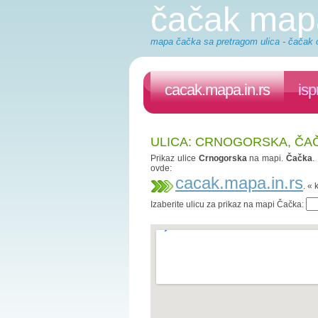
čačak map
mapa čačka sa pretragom ulica - čačak o
cacak.mapa.in.rs
isp
ULICA: CRNOGORSKA, ČA
Prikaz ulice
Crnogorska
na mapi.
Čačka
.
ovde:
cacak.mapa.in.rs
. «
Izaberite ulicu za prikaz na mapi Čačka: