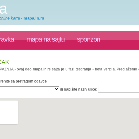
a
nline karta
-
mapa.in.rs
ravka
mapa na sajtu
sponzori
ČAK
 PAŽNJA - ovaj deo mapa.in.rs sajta je u fazi testiranja - beta verzija. Predlažem
 krenite sa pretragom odavde
ili napišite naziv ulice: