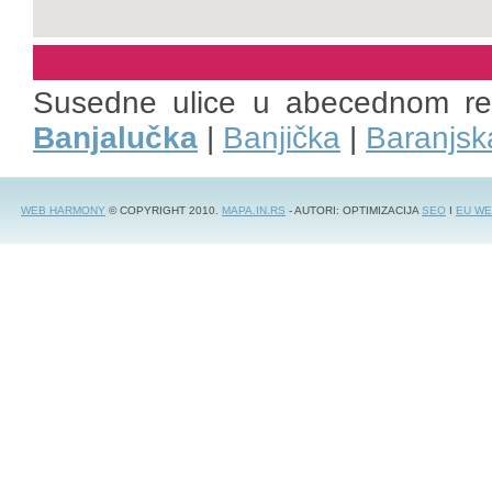
Susedne ulice u abecednom r
Banjalučka
|
Banjička
|
Baranjsk
WEB HARMONY
© COPYRIGHT 2010.
MAPA.IN.RS
- AUTORI: OPTIMIZACIJA
SEO
I
EU WE