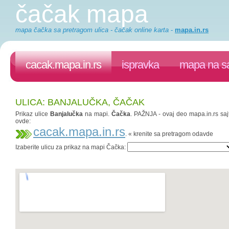
čačak mapa
mapa čačka sa pretragom ulica - čačak online karta
-
mapa.in.rs
cacak.mapa.in.rs
ispravka
mapa na sa
ULICA: BANJALUČKA, ČAČAK
Prikaz ulice
Banjalučka
na mapi.
Čačka
. PAŽNJA - ovaj deo mapa.in.rs sajt
ovde:
cacak.mapa.in.rs
. « krenite sa pretragom odavde
Izaberite ulicu za prikaz na mapi Čačka: